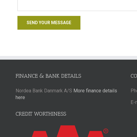
FINANCE & BANK DETAILS
C
Nordea Bank Danmark A/S
More finance details
Ph
here
E-
CREDIT WORTHINESS