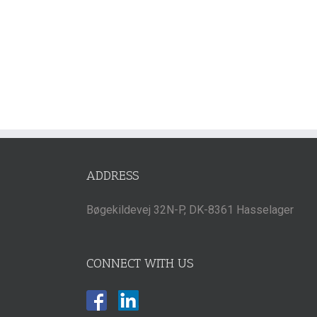
ADDRESS
Bøgekildevej 32N-P, DK-8361 Hasselager
CONNECT WITH US