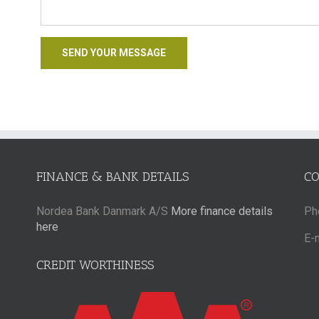
FINANCE & BANK DETAILS
C
Nordea Bank Danmark A/S
More finance details
Ph
here
E-
CREDIT WORTHINESS