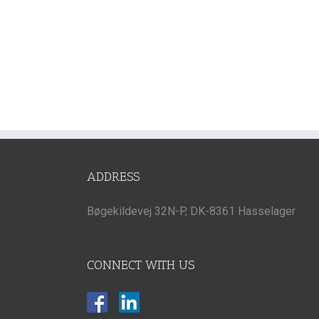
ADDRESS
Bøgekildevej 32N-P, DK-8361 Hasselager
CONNECT WITH US