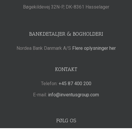
Bøgekildevej 32N-P, DK-8361 Hasselager
BANKDETALJER & BOGHOLDERI
Nordea Bank Danmark A/S
Flere oplysninger her
KONTAKT
Telefon:
+45 87 400 200
E-mail:
info@inventusgroup.com
FØLG OS