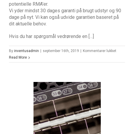
potentielle RMA’er.
Vi yder mindst 30 dages garanti på brugt udstyr og 90
dage på nyt. Vi kan også udvide garantien baseret på
dit aktuelle behov.
Hvis du har spørgsmål vedrørende en […]
til
By
inventusadmin
|
september 16th, 2019
|
Kommentarer lukket
IBM
Read More
1.2TB
2.5″
10K
6GB
SAS
HDD