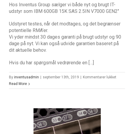
Hos Inventus Group sælger vi både nyt og brugt IT-
udstyr som IBM 600GB 15K SAS 2.5IN V7000 GEN2″
Udstyret testes, når det modtages, og det begrænser
potentielle RMA’er.
Vi yder mindst 30 dages garanti på brugt udstyr og 90
dage på nyt. Vi kan også udvide garantien baseret på
dit aktuelle behov.
Hvis du har spørgsmål vedrørende en […]
til
By
inventusadmin
|
september 13th, 2019
|
Kommentarer lukket
IBM
Read More
600GB
15K
SAS
2.5IN
V7000
GEN2″