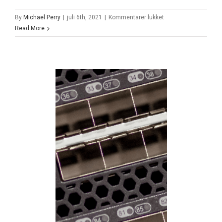
til
By
Michael Perry
|
juli 6th, 2021
|
Kommentarer lukket
Brocade
Read More
DCX
8510-
8
Backbone
.5″ 10K 6GB