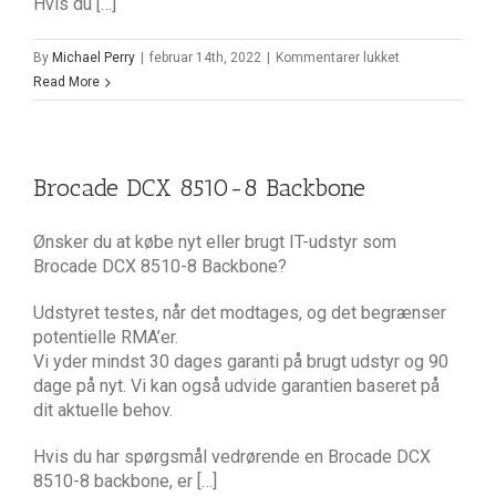
Hvis du […]
til
By
Michael Perry
|
februar 14th, 2022
|
Kommentarer lukket
Brocade
Read More
16g
FC
SFP+
LW
Brocade DCX 8510-8 Backbone
–
10
Ønsker du at købe nyt eller brugt IT-udstyr som
km
Brocade DCX 8510-8 Backbone?
57-
0000089-
Udstyret testes, når det modtages, og det begrænser
01
potentielle RMA’er.
Vi yder mindst 30 dages garanti på brugt udstyr og 90
dage på nyt. Vi kan også udvide garantien baseret på
dit aktuelle behov.
Hvis du har spørgsmål vedrørende en Brocade DCX
8510-8 backbone, er […]