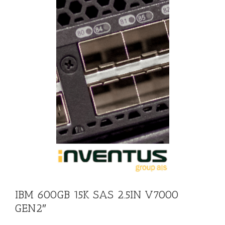
B 15K SAS
000 GEN2″
IBM 600GB 15K SAS 2.5IN V7000
GEN2″