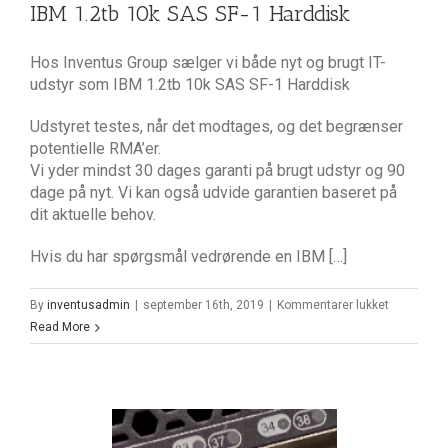
IBM 1.2tb 10k SAS SF-1 Harddisk
Hos Inventus Group sælger vi både nyt og brugt IT-
udstyr som IBM 1.2tb 10k SAS SF-1 Harddisk
Udstyret testes, når det modtages, og det begrænser
potentielle RMA’er.
Vi yder mindst 30 dages garanti på brugt udstyr og 90
dage på nyt. Vi kan også udvide garantien baseret på
dit aktuelle behov.
Hvis du har spørgsmål vedrørende en IBM […]
til
By
inventusadmin
|
september 16th, 2019
|
Kommentarer lukket
IBM
Read More
1.2tb
10k
SAS
SF-
1