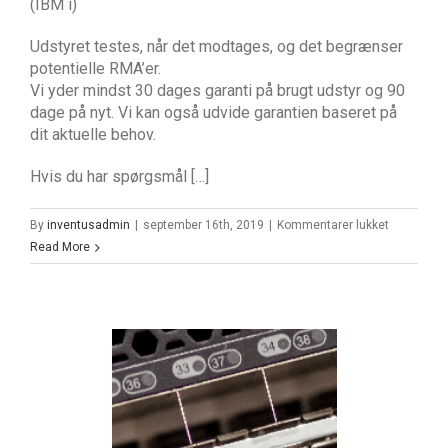
(IBM i)
Udstyret testes, når det modtages, og det begrænser
potentielle RMA’er.
Vi yder mindst 30 dages garanti på brugt udstyr og 90
dage på nyt. Vi kan også udvide garantien baseret på
dit aktuelle behov.
Hvis du har spørgsmål […]
til
By
inventusadmin
|
september 16th, 2019
|
Kommentarer lukket
Harddisk
Read More
571GB
15K
RPM
SAS
Disk
Drive
(IBM
i)