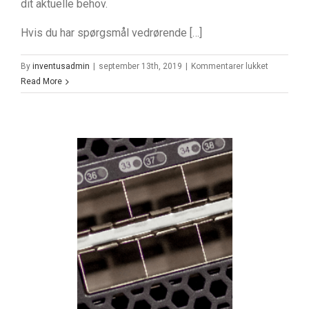
dit aktuelle behov.
Hvis du har spørgsmål vedrørende […]
til
By
inventusadmin
|
september 13th, 2019
|
Kommentarer lukket
IBM
Read More
283GB
SAS
Disk
Drive
15K
RPM
SFF-
3