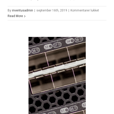
til
By
inventusadmin
|
september 16th, 2019
|
Kommentarer lukket
Harddisk
Read More
571GB
15K
RPM
SAS
SFF-
2
Disk
Drive
571GB 15K