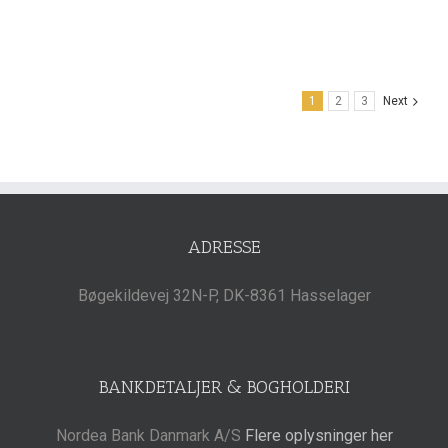
10k
2.5
SAS
HDD
1
2
3
Next
ADRESSE
Bøgekildevej 32N-P, DK-8361 Hasselager
BANKDETALJER & BOGHOLDERI
Nordea Bank Danmark A/S
Flere oplysninger her