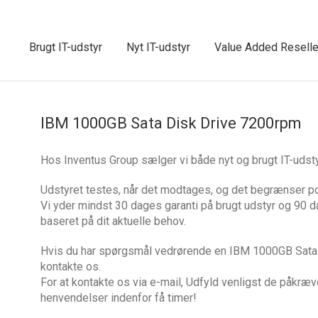
Brugt IT-udstyr
Nyt IT-udstyr
Value Added Reselle
IBM 1000GB Sata Disk Drive 7200rpm
Hos Inventus Group sælger vi både nyt og brugt IT-ud
Udstyret testes, når det modtages, og det begrænser po
Vi yder mindst 30 dages garanti på brugt udstyr og 90 d
baseret på dit aktuelle behov.
Hvis du har spørgsmål vedrørende en IBM 1000GB Sata 
kontakte os.
For at kontakte os via e-mail, Udfyld venligst de påkræv
henvendelser indenfor få timer!