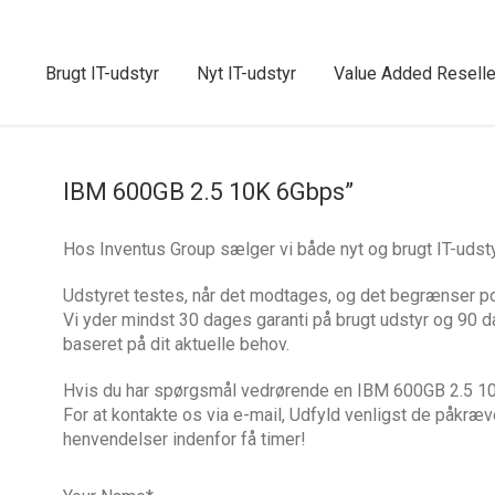
Brugt IT-udstyr
Nyt IT-udstyr
Value Added Reselle
IBM 600GB 2.5 10K 6Gbps”
Hos Inventus Group sælger vi både nyt og brugt IT-ud
Udstyret testes, når det modtages, og det begrænser po
Vi yder mindst 30 dages garanti på brugt udstyr og 90 d
baseret på dit aktuelle behov.
Hvis du har spørgsmål vedrørende en IBM 600GB 2.5 10K
For at kontakte os via e-mail, Udfyld venligst de påkræv
henvendelser indenfor få timer!