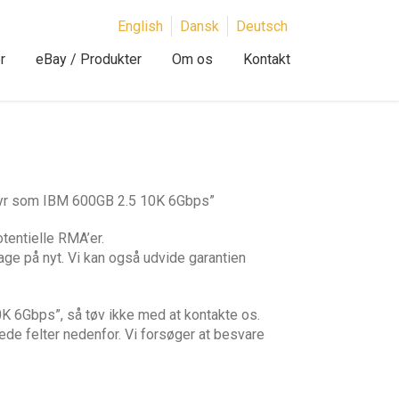
English
Dansk
Deutsch
r
eBay / Produkter
Om os
Kontakt
styr som IBM 600GB 2.5 10K 6Gbps”
tentielle RMA’er.
age på nyt. Vi kan også udvide garantien
 6Gbps”, så tøv ikke med at kontakte os.
ede felter nedenfor. Vi forsøger at besvare