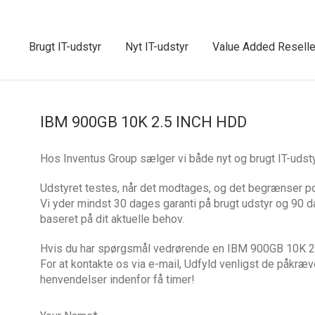
Brugt IT-udstyr
Nyt IT-udstyr
Value Added Reselle
IBM 900GB 10K 2.5 INCH HDD
Hos Inventus Group sælger vi både nyt og brugt IT-u
Udstyret testes, når det modtages, og det begrænser po
Vi yder mindst 30 dages garanti på brugt udstyr og 90 d
baseret på dit aktuelle behov.
Hvis du har spørgsmål vedrørende en IBM 900GB 10K 2.
For at kontakte os via e-mail, Udfyld venligst de påkræv
henvendelser indenfor få timer!