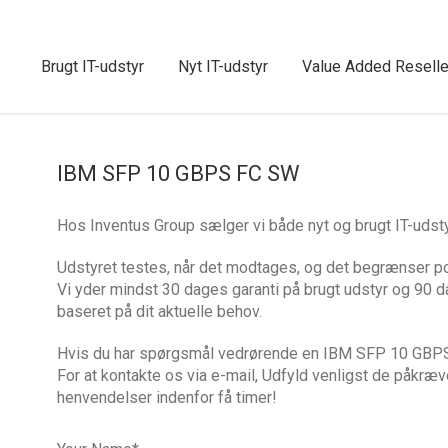
Brugt IT-udstyr
Nyt IT-udstyr
Value Added Reselle
IBM SFP 10 GBPS FC SW
Hos Inventus Group sælger vi både nyt og brugt IT-u
Udstyret testes, når det modtages, og det begrænser po
Vi yder mindst 30 dages garanti på brugt udstyr og 90 d
baseret på dit aktuelle behov.
Hvis du har spørgsmål vedrørende en IBM SFP 10 GBPS 
For at kontakte os via e-mail, Udfyld venligst de påkræv
henvendelser indenfor få timer!